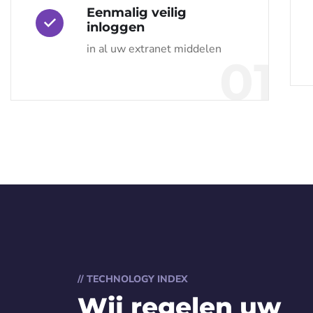
Eenmalig veilig
inloggen
in al uw extranet middelen
01
// TECHNOLOGY INDEX
Wij regelen uw