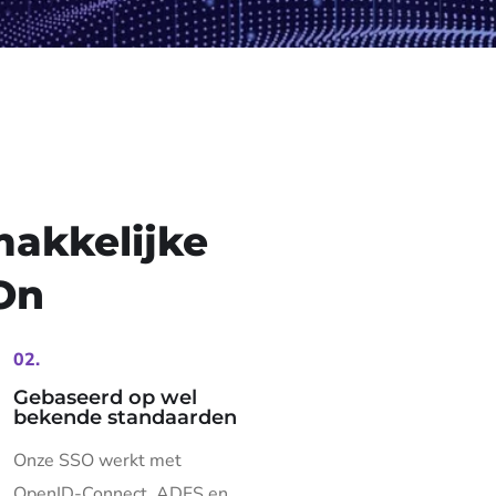
makkelijke
On
02.
Gebaseerd op wel
bekende standaarden
Onze SSO werkt met
OpenID-Connect, ADFS en