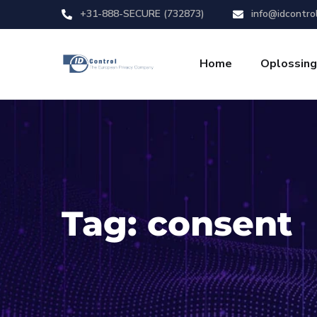
+31-888-SECURE (732873)
info@idcontro
Home
Oplossin
Tag:
consent