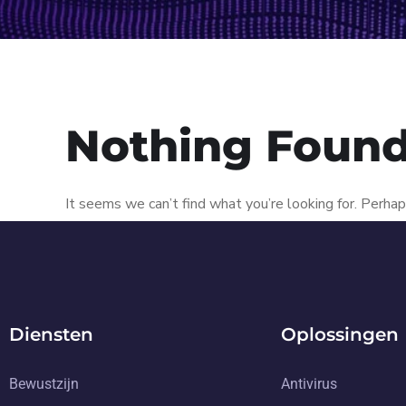
Nothing Foun
It seems we can’t find what you’re looking for. Perhap
Diensten
Oplossingen
Bewustzijn
Antivirus