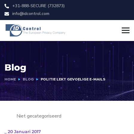
+31-888-SECURE (732873)
info@idcontrol.com
Blog
HOME
BLOG
POLITIE LEKT GEVOELIGE E-MAILS
Niet gecategoriseerd
_
20 Januari 2017