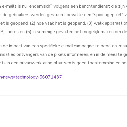
in e-mails is nu “endemisch”, volgens een berichtendienst die z
n de gebruikers werden gestuurd, bevatte een “spionagepixel”, ze
t is geopend, (2) hoe vaak het is geopend, (3) welk apparaat of
 (IP) -adres en (5) in sommige gevallen het mogelijk maken om de
 de impact van een specifieke e-mailcampagne te bepalen, maa
isaties ontvangers van de pixels informeren, en in de meeste ge
s in een privacyverklaring plaatsen is geen toestemming en het
om/news/technology-56071437