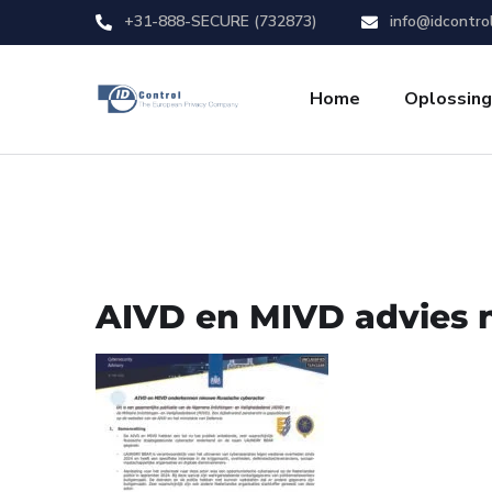
+31-888-SECURE (732873)
info@idcontro
Home
Oplossin
AIVD en MIVD advies 