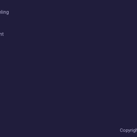
eling
nt
Copyrig