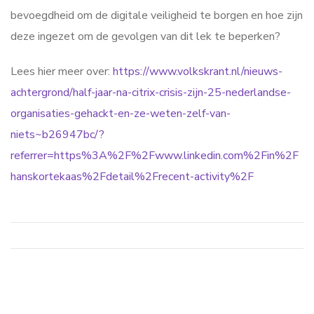
bevoegdheid om de digitale veiligheid te borgen en hoe zijn
deze ingezet om de gevolgen van dit lek te beperken?
Lees hier meer over:
https://www.volkskrant.nl/nieuws-
achtergrond/half-jaar-na-citrix-crisis-zijn-25-nederlandse-
organisaties-gehackt-en-ze-weten-zelf-van-
niets~b26947bc/?
referrer=https%3A%2F%2Fwww.linkedin.com%2Fin%2F
hanskortekaas%2Fdetail%2Frecent-activity%2F