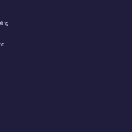
eling
nt