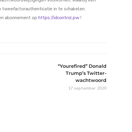
wachtwoordwijzigingen voorkomen, waarbij een
tweefactorauthenticatie in te schakelen.
 een abonnement op
https://idcontrol.pw
!
“Yourefired” Donald
Trump’s Twitter-
wachtwoord
17 september 2020