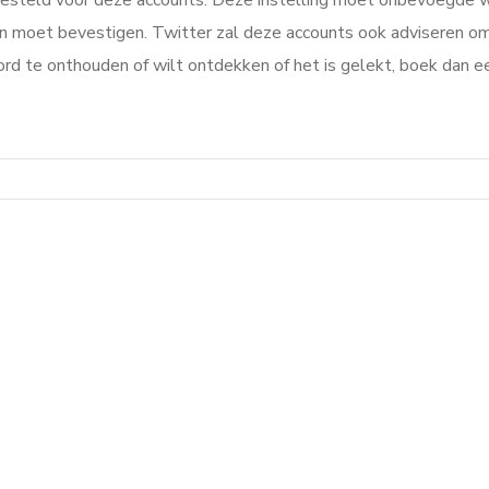
gesteld voor deze accounts. Deze instelling moet onbevoegde 
n moet bevestigen. Twitter zal deze accounts ook adviseren om 
ord te onthouden of wilt ontdekken of het is gelekt, boek dan