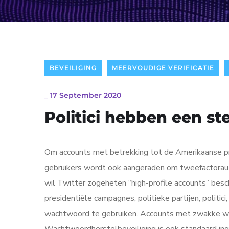
BEVEILIGING
MEERVOUDIGE VERIFICATIE
_
17 September 2020
Politici hebben een s
Om accounts met betrekking tot de Amerikaanse pr
gebruikers wordt ook aangeraden om tweefactorauth
wil Twitter zogeheten “high-profile accounts” be
presidentiële campagnes, politieke partijen, politic
wachtwoord te gebruiken. Accounts met zwakke wa