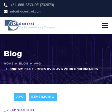
+31-888-SECURE (732873)
info@idcontrol.com
Blog
HOME
BLOG
AVG
BNR: SIMPELE FILMPJES OVER AVG VOOR ONDERNEMERS
AVG
BEVEILIGING
_
2 Februari 2019