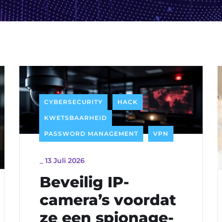
t
CYBERSECURITY
HACK
KWETSBAARHEID
PASSWORD MANAGEMENT
VPN
_
13 Juli 2026
Beveilig IP-
camera’s voordat
ze een spionage-