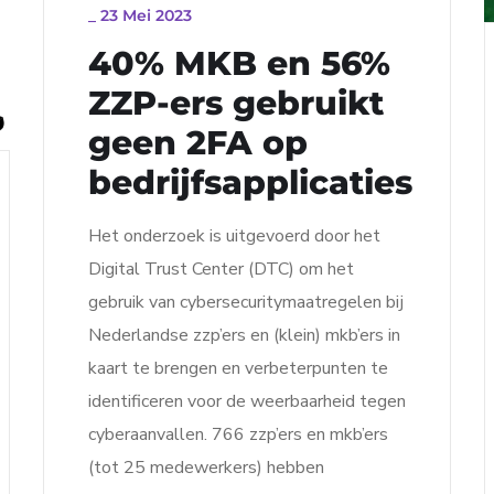
_
23 Mei 2023
40% MKB en 56%
ZZP-ers gebruikt
geen 2FA op
bedrijfsapplicaties
Het onderzoek is uitgevoerd door het
Digital Trust Center (DTC) om het
gebruik van cybersecuritymaatregelen bij
Nederlandse zzp’ers en (klein) mkb’ers in
kaart te brengen en verbeterpunten te
identificeren voor de weerbaarheid tegen
cyberaanvallen. 766 zzp’ers en mkb’ers
(tot 25 medewerkers) hebben