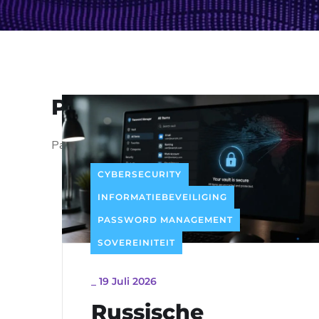
Password Managemen
Password Management Solutions
CYBERSECURITY
INFORMATIEBEVEILIGING
PASSWORD MANAGEMENT
SOVEREINITEIT
_
19 Juli 2026
Russische