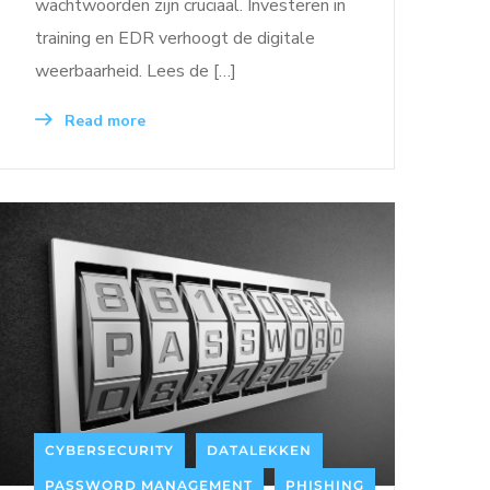
wachtwoorden zijn cruciaal. Investeren in
training en EDR verhoogt de digitale
weerbaarheid. Lees de […]
Read more
CYBERSECURITY
DATALEKKEN
PASSWORD MANAGEMENT
PHISHING