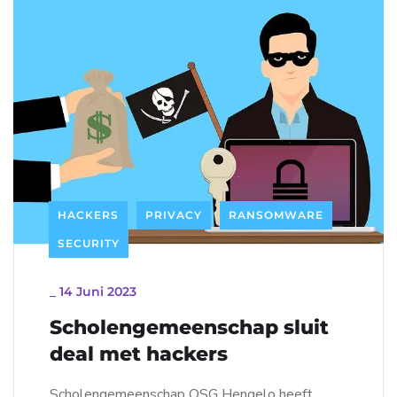
HACKERS
PRIVACY
RANSOMWARE
SECURITY
_
14 Juni 2023
Scholengemeenschap sluit
deal met hackers
Scholengemeenschap OSG Hengelo heeft