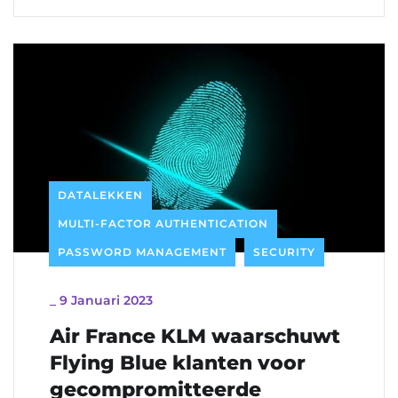
DATALEKKEN
MULTI-FACTOR AUTHENTICATION
PASSWORD MANAGEMENT
SECURITY
_
9 Januari 2023
Air France KLM waarschuwt
Flying Blue klanten voor
gecompromitteerde