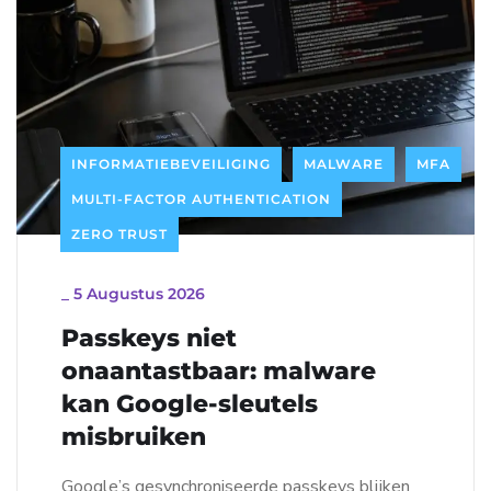
INFORMATIEBEVEILIGING
MALWARE
MFA
MULTI-FACTOR AUTHENTICATION
ZERO TRUST
_
5 Augustus 2026
Passkeys niet
onaantastbaar: malware
kan Google-sleutels
misbruiken
Google’s gesynchroniseerde passkeys blijken