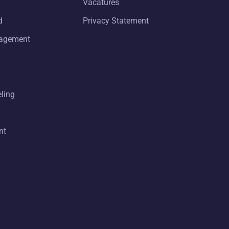
Vacatures
d
Privacy Statement
nagement
eling
nt