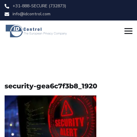
+31-888-SECURE (732873)
info@idcontrol.com
security-gea6c7f3b8_1920