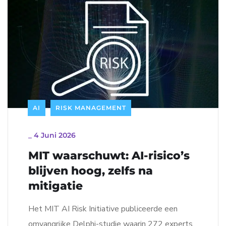
AI
RISK MANAGEMENT
_
4 Juni 2026
MIT waarschuwt: AI-risico’s
blijven hoog, zelfs na
mitigatie
Het MIT AI Risk Initiative publiceerde een
omvangrijke Delphi-studie waarin 272 experts