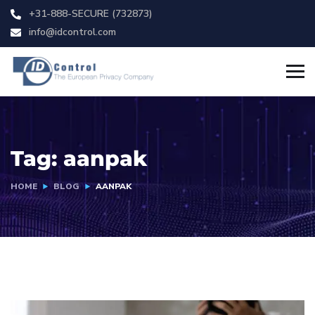
+31-888-SECURE (732873)
info@idcontrol.com
Tag:
aanpak
HOME
BLOG
AANPAK