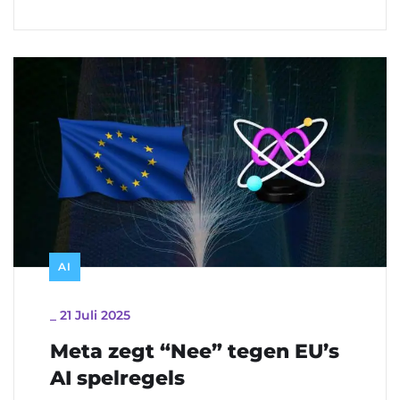
AI
_
21 Juli 2025
Meta zegt “Nee” tegen EU’s
AI spelregels