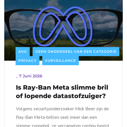
AVG
GEEN ONDERDEEL VAN EEN CATEGORIE
PRIVACY
SURVEILLANCE
_
7 Juni 2026
Is Ray-Ban Meta slimme bril
of lopende datastofzuiger?
Volgens securityonderzoeker Mick Beer zijn de
Ray-Ban Meta-brillen veel meer dan een
slimme zonnebril: ze verzamelen continu beeld,