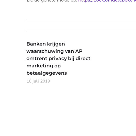
Zie de gehele motie op:
https://zoek.officielebek
Banken krijgen
waarschuwing van AP
omtrent privacy bij direct
marketing op
betaalgegevens
10 juli 2019