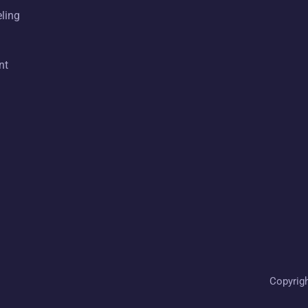
eling
nt
Copyrig