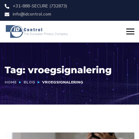
+31-888-SECURE (732873)
info@idcontrol.com
Tag:
vroegsignalering
HOME
BLOG
VROEGSIGNALERING